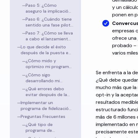
lanzamiento?
técnica de un
Paso 5: ¿Cómo
y un cálcul
programa de
aseguro la implicación
ponen en pe
fidelización?
del personal y el apoyo
Paso 6: ¿Cuándo tiene
interno para el
Convercus
sentido una fase piloto
programa de
empresas q
antes del lanzamiento
Paso 7: ¿Cómo se lleva
fidelización?
completo?
ofrece una
a cabo el lanzamiento
y la puesta en marcha
probado – 
Lo que decide el éxito
de un programa de
varios mile
después de la puesta en
fidelización?
marcha
¿Cómo mido y
optimizo mi programa
Se enfrenta a la d
de fidelización después
¿Cómo sigo
de la puesta en
¿Qué debe quedar 
desarrollando mi
marcha?
programa de
mucho más que la m
¿Qué errores debo
fidelización después
opt-in y la acepta
evitar después de la
del lanzamiento?
puesta en marcha?
resultados medibl
Implementar un
programa de fidelización
estructurado func
con Convercus: ROI
Preguntas Frecuentes
más de 6 millones 
rápido, 80 % de
implementado en m
¿Qué tipo de
identificación de clientes
programa de
precisamente est
fidelización es