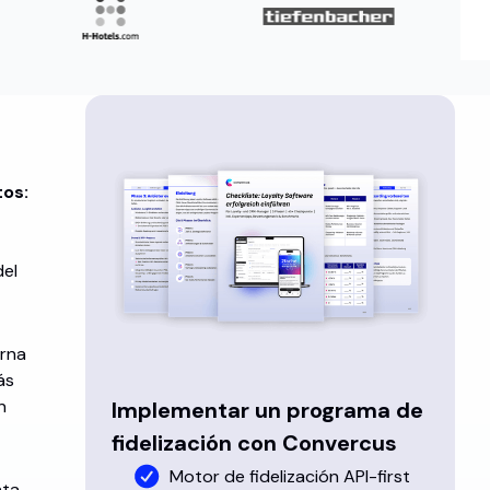
tos:
del
erna
ás
n
Implementar un programa de
fidelización con Convercus
Motor de fidelización API-first
nta