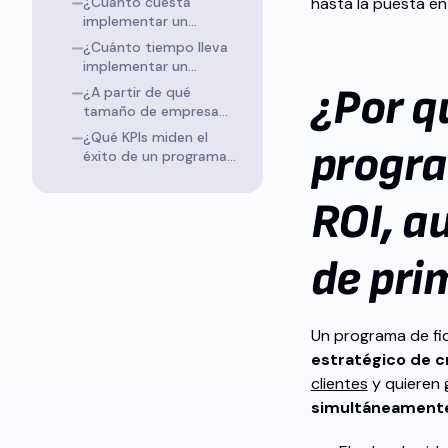
¿Cuánto cuesta
hasta la puesta en
adecuado para los
implementar un
minoristas omnicanal?
programa de
¿Cuánto tiempo lleva
fidelización?
implementar un
programa de
¿Por q
¿A partir de qué
fidelización?
tamaño de empresa
merece la pena un
¿Qué KPIs miden el
progra
programa de
éxito de un programa
fidelización propio?
de fidelización?
ROI, a
de pri
Un programa de fid
estratégico de c
clientes
y quieren 
simultáneamente 