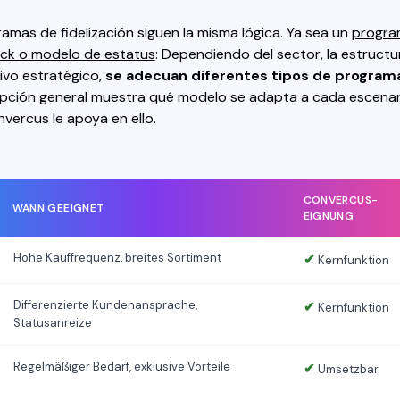
amas de fidelización siguen la misma lógica. Ya sea un
progra
ck o modelo de estatus
: Dependiendo del sector, la estructu
tivo estratégico,
se adecuan diferentes tipos de program
ripción general muestra qué modelo se adapta a cada escenar
ercus le apoya en ello.
CONVERCUS-
WANN GEEIGNET
EIGNUNG
Hohe Kauffrequenz, breites Sortiment
✔
Kernfunktion
Differenzierte Kundenansprache,
✔
Kernfunktion
Statusanreize
Regelmäßiger Bedarf, exklusive Vorteile
✔
Umsetzbar