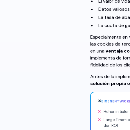
El valor de vid
Datos valiosos
La tasa de ab
La cuota de g
Especialmente en t
las cookies de ter
en una
ventaja co
implementa de for
fidelidad de los cl
Antes de la implem
solución propia o
✕
EIGENENTWICKL
Hoher initiale
Lange Time-to
den ROI