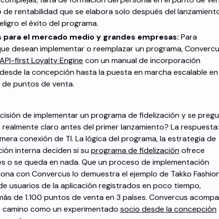
o de rentabilidad que se elabora solo después del lanzamiento
ligro el éxito del programa.
 para el mercado medio y grandes empresas:
Para
ue desean implementar o reemplazar un programa, Converc
API-first Loyalty Engine
con un manual de incorporación
desde la concepción hasta la puesta en marcha escalable en
s de puntos de venta.
ecisión de implementar un programa de fidelización y se pregu
realmente claro antes del primer lanzamiento? La respuesta:
era conexión de TI. La lógica del programa, la estrategia de
ción interna deciden si su
programa de fidelización
ofrece
es o se queda en nada. Que un proceso de implementación
iona con Convercus lo demuestra el ejemplo de Takko Fashion
de usuarios de la aplicación registrados en poco tiempo,
ás de 1.100 puntos de venta en 3 países. Convercus acomp
e camino como un experimentado
socio desde la concepción