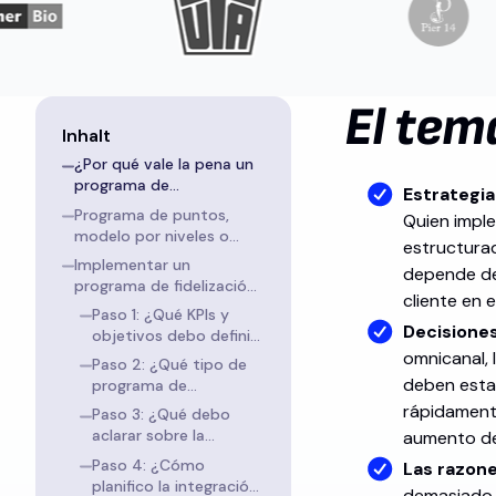
El tem
Inhalt
¿Por qué vale la pena un
programa de
Estrategia
fidelización? ROI,
Programa de puntos,
Quien imple
aumento del CLV y datos
modelo por niveles o
estructurad
de primera parte en
suscripción: ¿Qué tipo se
Implementar un
resumen
depende del
adapta a su empresa?
programa de fidelización
cliente en 
en 7 pasos
Paso 1: ¿Qué KPIs y
Decisiones
objetivos debo definir
antes de implementar
omnicanal, 
Paso 2: ¿Qué tipo de
el programa de
deben estar
programa de
fidelización?
fidelización y qué
rápidament
Paso 3: ¿Qué debo
mecánica se adaptan
aclarar sobre la
aumento d
a mi empresa?
estrategia de opt-in y
Paso 4: ¿Cómo
Las razon
el RGPD antes del
planifico la integración
demasiado c