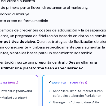
a del cliente aumenta
 de primera parte fluyen directamente al marketing
andono disminuye
asto crece de forma medible
iempos de crecientes costes de adquisición y la desaparició
ceros, un programa de fidelización basado en datos se convie
mpetitiva decisiva
. Quien
estrategias de fidelización de cli
ma consecuente y trabaja específicamente para aumentar la
ientes, sienta las bases para un crecimiento sostenible.
entación, surge una pregunta central:
¿Desarrollar una
 utilizar una plataforma SaaS especializada?
✓
UNG (BUILD)
SAAS-PLATTFORM (BUY)
r Entwicklungsaufwand
Schnellere Time-to-Market durch
sofort einsatzbereite Funktionen
-Market verzögert
Geringer IT-Aufwand dank
API-