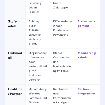
Einlösung
breite
gegen
Zielgruppe
Prämien
Stufenm
Aufstieg
Differenzierun
Statusmana
durch
g nach
gement
odell
Aktivität,
Kundenwert
exklusive
gewünscht
Vorteile je
Status
Clubmod
Mitgliedschaf
Starke
Membership
t (kostenlos
Community
-Modul
ell
oder
und
kostenpflichti
Markenbindu
g) mit
ng im Fokus
exklusiven
Vorteilen
Coalition
Markenübergr
Reichweite
Partner-
eifendes
über
Programme
/ Partner
Sammeln und
Partnernetzw
Einlösen
erk steigern