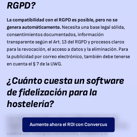
RGPD?
La compatibilidad con el RGPD es posible, pero no se
genera automáticamente.
Necesita una base legal sólida,
consentimientos documentados, información
transparente según el Art. 13 del RGPD y procesos claros
para la revocación, el acceso a datos y la eliminación. Para
la publicidad por correo electrónico, también debe tenerse
en cuenta el § 7 de la UWG.
¿Cuánto cuesta un software
de fidelización para la
hostelería?
Los costos dependen en gran medida del alcance, las
Aumente ahora el ROI con Convercus
integraciones y la profundidad de la implementación.
Una
cadena con múltiples ubicaciones, conexión a la