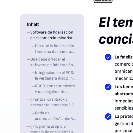
El te
Inhalt
Software de fidelización
conci
en el comercio minorista
de alimentación: Por qué
Por qué la fidelización
el tema es prioritario para
funciona de manera
la dirección en 2026
La fideli
diferente en el
Qué debe ofrecer el
comercio minorista de
comercio
software de fidelización
alimentación que en
en el comercio minorista
omnicana
Integración en el POS:
otros sectores
de alimentación
la verdadera disciplina
mecánica 
reina
RGPD, consentimiento
Los bene
y uso legalmente
abstract
seguro de los datos
¿Puntos, cashback o
inmediat
descuento inmediato? El
sensibles
mecanismo adecuado
Ratio de
para el comercio
La protec
acumulación/canje: Así
minorista de alimentación
gestión 
la fidelización sigue
¿Programa propio o
siendo rentable a pesar
personal
modelo de coalición? La