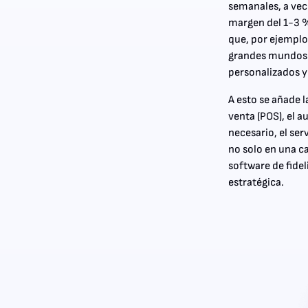
semanales, a vece
margen del 1-3 %
que, por ejemplo,
grandes mundos d
personalizados 
A esto se añade l
venta (POS), el a
necesario, el ser
no solo en una c
software de fide
estratégica.