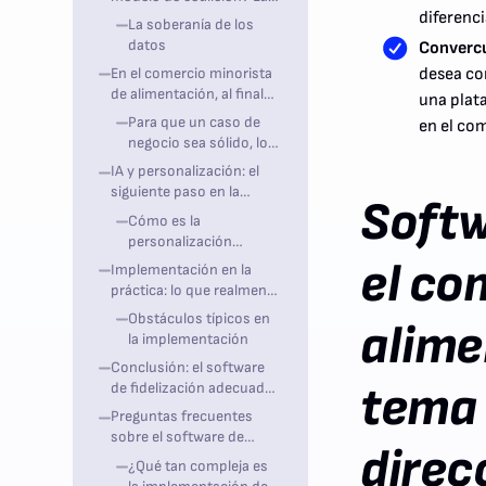
de los bajos márgenes
cuestión estratégica
diferenci
La soberanía de los
fundamental
datos
Convercu
En el comercio minorista
desea co
de alimentación, al final
una plat
no cuenta el número de
Para que un caso de
en el co
descargas de la
negocio sea sólido, los
aplicación, sino el efecto
minoristas no deben
IA y personalización: el
económico. Para ello,
fijarse solo en los
siguiente paso en la
existen indicios fiables:
Softw
registros.
fidelización en el sector
Cómo es la
de la alimentación
personalización
asistida por software
el co
Implementación en la
en la práctica
práctica: lo que realmente
importa
Obstáculos típicos en
alime
la implementación
Conclusión: el software
tema 
de fidelización adecuado
en el comercio minorista
Preguntas frecuentes
de alimentos combina
sobre el software de
direc
tecnología, relevancia y
fidelización en el
¿Qué tan compleja es
rentabilidad
comercio minorista de