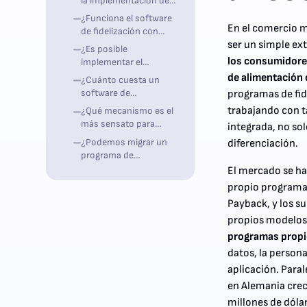
la implementación de
alimentos
un programa de
¿Funciona el software
fidelización en el
En el comercio m
de fidelización con
sector de la
nuestro sistema de
ser un simple ex
¿Es posible
alimentación?
caja existente?
los consumidores
implementar el
software de
de alimentación
¿Cuánto cuesta un
fidelización en el
software de
programas de fid
comercio minorista de
fidelización para el
trabajando con t
¿Qué mecanismo es el
alimentos de forma
comercio minorista de
más sensato para
integrada, no sol
conforme al RGPD?
alimentos?
empezar?
¿Podemos migrar un
diferenciación.
programa de
fidelización existente?
El mercado se h
propio programa 
Payback, y los s
propios modelos
programas prop
datos, la persona
aplicación. Para
en Alemania crec
millones de dóla