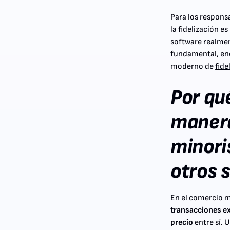
Para los responsa
la fidelización e
software realmen
fundamental, enc
moderno de
fide
Por qué
manera
minori
otros 
En el comercio m
transacciones ex
precio
entre sí.