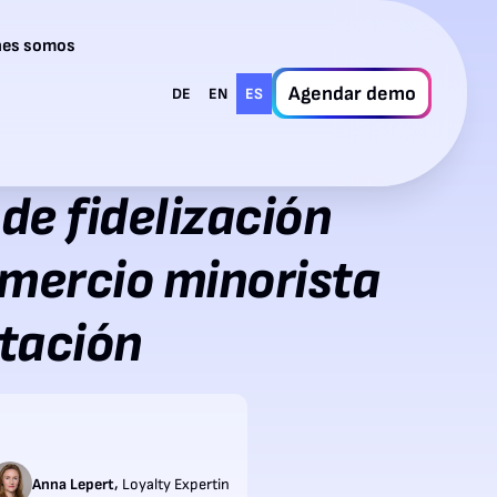
nes somos
Agendar demo
DE
EN
ES
de fidelización
omercio minorista
tación
,
Anna Lepert
Loyalty Expertin