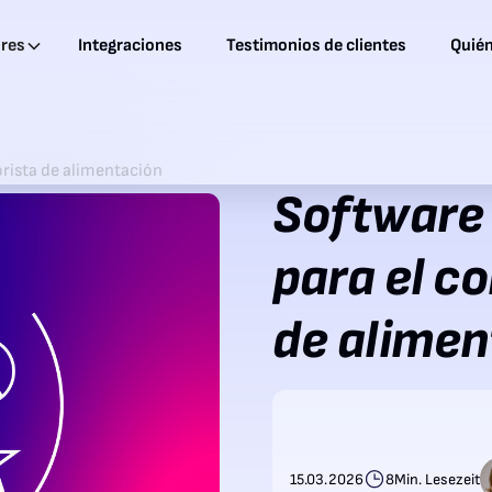
ores
Integraciones
Testimonios de clientes
Quié
orista de alimentación
Software 
para el c
de alimen
15.03.2026
8
Min. Lesezeit