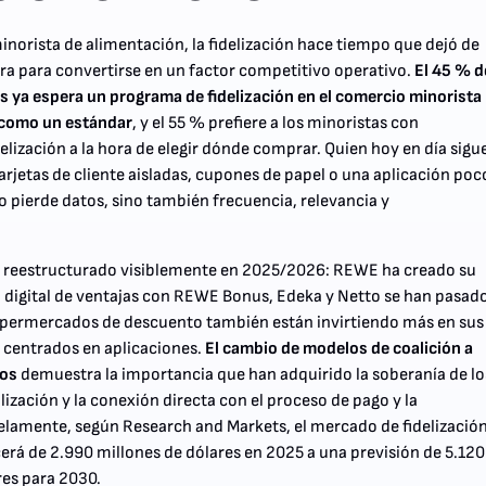
inorista de alimentación, la fidelización hace tiempo que dejó de
tra para convertirse en un factor competitivo operativo.
El 45 % d
 ya espera un programa de fidelización en el comercio minorista
 como un estándar
, y el 55 % prefiere a los minoristas con
elización a la hora de elegir dónde comprar. Quien hoy en día sigu
arjetas de cliente aisladas, cupones de papel o una aplicación poc
o pierde datos, sino también frecuencia, relevancia y
a reestructurado visiblemente en 2025/2026: REWE ha creado su
digital de ventajas con REWE Bonus, Edeka y Netto se han pasado
upermercados de descuento también están invirtiendo más en sus
 centrados en aplicaciones.
El cambio de modelos de coalición a
ios
demuestra la importancia que han adquirido la soberanía de lo
lización y la conexión directa con el proceso de pago y la
lelamente, según Research and Markets, el mercado de fidelizació
erá de 2.990 millones de dólares en 2025 a una previsión de 5.120
res para 2030.