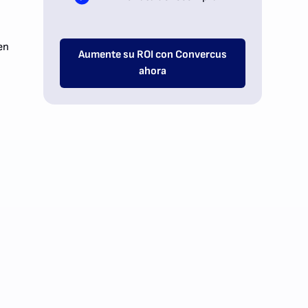
en
Aumente su ROI con Convercus
l
ahora