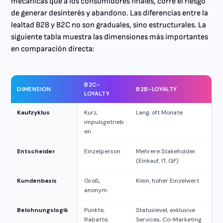
mecánicas que a los consumidores finales, corre el riesgo
de generar desinterés y abandono. Las diferencias entre la
lealtad B2B y B2C no son graduales, sino estructurales. La
siguiente tabla muestra las dimensiones más importantes
en comparación directa:
B2C-
DIMENSION
B2B-LOYALTY
LOYALTY
Kaufzyklus
Kurz,
Lang, oft Monate
impulsgetrieb
en
Entscheider
Einzelperson
Mehrere Stakeholder
(Einkauf, IT, GF)
Kundenbasis
Groß,
Klein, hoher Einzelwert
anonym
Belohnungslogik
Punkte,
Statuslevel, exklusive
Rabatte,
Services, Co-Marketing