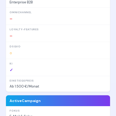
Enterprise B2B
–
–
○
✓
Ab 1.500 €/Monat
Active­Campaign