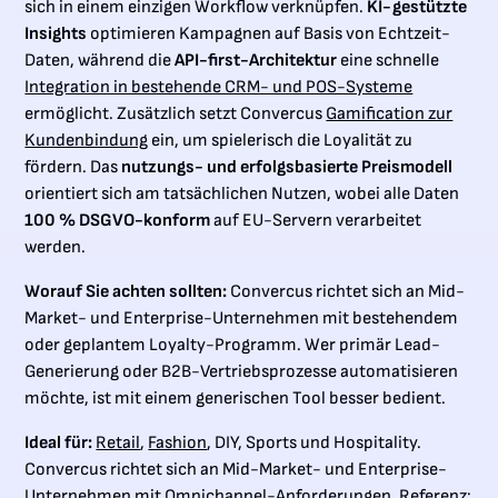
sich in einem einzigen Workflow verknüpfen.
KI-gestützte
Insights
optimieren Kampagnen auf Basis von Echtzeit-
Daten, während die
API-first-Architektur
eine schnelle
Integration in bestehende CRM- und POS-Systeme
ermöglicht. Zusätzlich setzt Convercus
Gamification zur
Kundenbindung
ein, um spielerisch die Loyalität zu
fördern. Das
nutzungs- und erfolgsbasierte Preismodell
orientiert sich am tatsächlichen Nutzen, wobei alle Daten
100 % DSGVO-konform
auf EU-Servern verarbeitet
werden.
Worauf Sie achten sollten:
Convercus richtet sich an Mid-
Market- und Enterprise-Unternehmen mit bestehendem
oder geplantem Loyalty-Programm. Wer primär Lead-
Generierung oder B2B-Vertriebsprozesse automatisieren
möchte, ist mit einem generischen Tool besser bedient.
Ideal für:
Retail
,
Fashion
, DIY, Sports und Hospitality.
Convercus richtet sich an Mid-Market- und Enterprise-
Unternehmen mit Omnichannel-Anforderungen. Referenz: