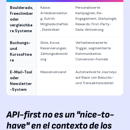
Boulderado,
Kasse,
Personalisierte
Artikelverwaltun
Kampagnen, Re-
Freeclimber
g, Zutritt,
Engagement, Statuslogik,
oder
Mitgliedschaften
Rewards, First-Party-
vergleichba
, Statistiken
Data-Aktivierung
re Systeme
Buchungs-
Slots, Kurse,
Verhaltensbasierte
Reservierungen,
Trigger, segmentierte
und
Zahlungsabwickl
Kommunikation,
Kurssoftwa
ung
Conversion-Funnels
re
E-Mail-Tool
Massenversand
Automatisierte Journeys
auf Basis von Besuchs-
oder
und Transaktionsdaten
Newsletter
-System
API-first no es un "nice-to-
have" en el contexto de los