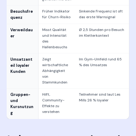
Besuchsfre
Früher Indikator
Sinkende Frequenz ist oft
für Churn-Risiko
das erste Warnsignal
quenz
Verweildau
Misst Qualität
Ø 2,5 Stunden pro Besuch
und Intensität
im Kletterkontext
er
des
Hallenbesuchs
Umsatzant
Zeigt
Im Gym-Umfeld rund 65
wirtschaftliche
% des Umsatzes
eil loyaler
Abhängigkeit
Kunden
von
Stammkunden
Gruppen-
Hilft,
Teilnehmer sind laut Les
Community-
Mills 26 % loyaler
und
Effekte zu
Kursnutzun
verstehen
g