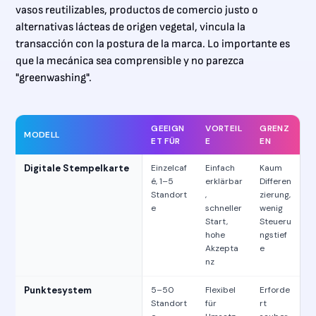
vasos reutilizables, productos de comercio justo o
alternativas lácteas de origen vegetal, vincula la
transacción con la postura de la marca. Lo importante es
que la mecánica sea comprensible y no parezca
"greenwashing".
GEEIGN
VORTEIL
GRENZ
MODELL
ET FÜR
E
EN
Digitale Stempelkarte
Einzelcaf
Einfach
Kaum
é, 1–5
erklärbar
Differen
Standort
,
zierung,
e
schneller
wenig
Start,
Steueru
hohe
ngstief
Akzepta
e
nz
Punktesystem
5–50
Flexibel
Erforde
Standort
für
rt