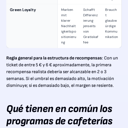
Green Loyalty
Marken
Schafft
Brauch
mit
Differenz
t
klarer
ierung
glaubw
Nachhalt
jenseits
ürdige
igkeitspo
von
Kommu
sitionieru
Gratiskaf
nikation
ng
fee
Regla general para la estructura de recompensas
: Con un
ticket de entre 5 € y 6 € aproximadamente, la primera
recompensa realista debería ser alcanzable en 2 o 3
semanas. Si el umbral es demasiado alto, la motivación
disminuye; si es demasiado bajo, el margen se resiente.
Qué tienen en común los
programas de cafeterías