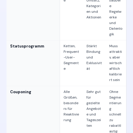
e
Umsatz,
sauber
Kategori
e
en und
Regelw
Aktionen
erke
und
Datenlo
gik
Statusprogramm
Ketten,
Stärkt
Muss
Frequent
Bindung
attrakti
-User-
und
v, aber
Segment
Exklusivit
wirtsch
e
ät
aftlich
kalibrie
rt sein
Couponing
Alle
Sehr gut
Ohne
Größen,
für
Segme
besonde
gezielte
ntierun
rs für
Angebot
g
Reaktivie
e und
schnell
rung
Tageszei
zu
ten
rabattl
astig