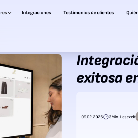
ores
Integraciones
Testimonios de clientes
Quié
Integraci
exitosa e
09.02.2026
3
Min. Lesezeit