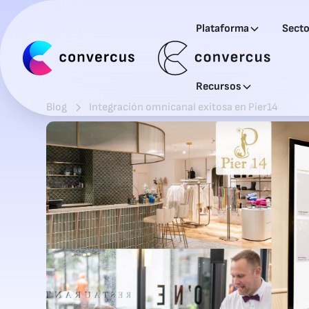
Plataforma
Sect
Recursos
Blog
Integración omnicanal exitosa en Pier14