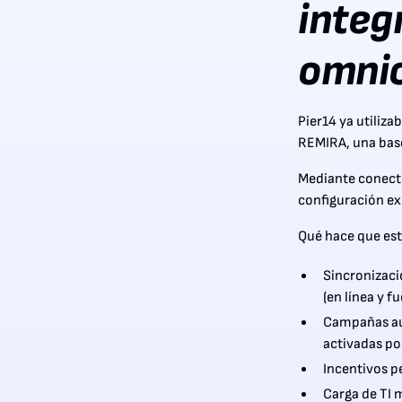
integ
omni
Pier14 ya utiliza
REMIRA, una base
Mediante conecto
configuración ex
Qué hace que est
Sincronizaci
(en línea y fu
Campañas aut
activadas po
Incentivos p
Carga de TI 