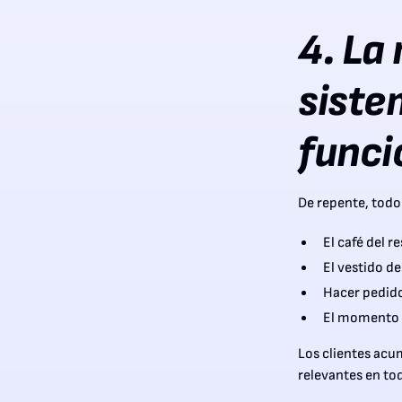
4. La
siste
funci
De repente, todo
El café del r
El vestido de
Hacer pedido
El momento d
Los clientes acu
relevantes en to