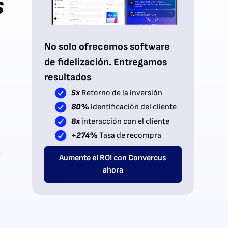
s
No solo ofrecemos software
de fidelización. Entregamos
resultados
5x
Retorno de la inversión
80%
identificación del cliente
8x
interacción con el cliente
+274%
Tasa de recompra
a
Aumente el ROI con Convercus
ahora