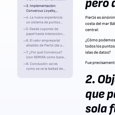
pero 
«hecha de una sola
3. Implementación:
fuente»
Convercus Loyalty,
integrada en la base
4. La nueva experiencia:
Pier14 es sinóni
omnicanal de REMIRA
un sistema de puntos
costa del mar Bá
que funciona en todas
5. Desde cupones de
central:
partes
papel hasta interacciones
personalizadas en tiempo
¿Cómo podemos ll
6. El valor empresarial
real
añadido de Pier14 (de un
todos los puntos
vistazo)
7. ¿Por qué Convercus?
islas de datos?
(con REMIRA como base
perfecta)
Fue precisamente 
8. Conclusión: así es
como se ve la lealtad de
los clientes modernos
2. Ob
que p
sola 