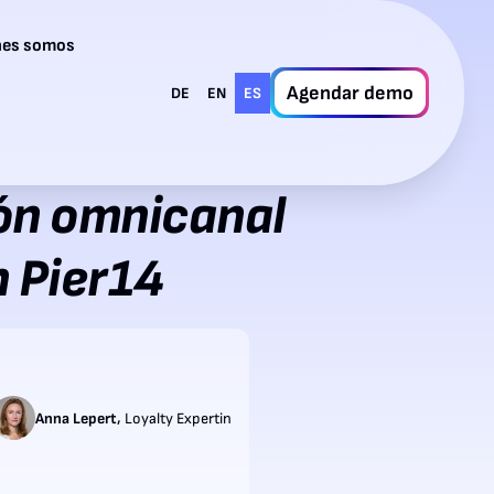
nes somos
Agendar demo
DE
EN
ES
ón omnicanal
n Pier14
,
Anna Lepert
Loyalty Expertin