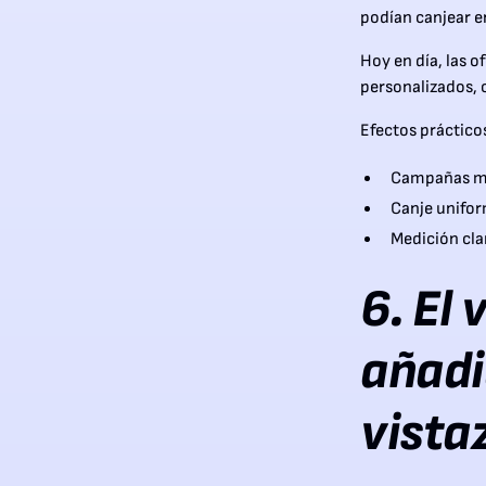
podían canjear e
Hoy en día, las o
personalizados, 
Efectos práctico
Campañas má
Canje unifor
Medición clar
6. El
añadi
vista