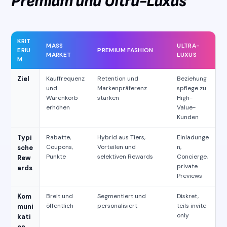
Premium und Ultra-Luxus
KRIT
MASS
ULTRA-
ERIU
PREMIUM FASHION
MARKET
LUXUS
M
Ziel
Kauffrequenz
Retention und
Beziehung
und
Markenpräferenz
spflege zu
Warenkorb
stärken
High-
erhöhen
Value-
Kunden
Typi
Rabatte,
Hybrid aus Tiers,
Einladunge
Coupons,
Vorteilen und
n,
sche
Punkte
selektiven Rewards
Concierge,
Rew
private
ards
Previews
Kom
Breit und
Segmentiert und
Diskret,
öffentlich
personalisiert
teils invite
muni
only
kati
on