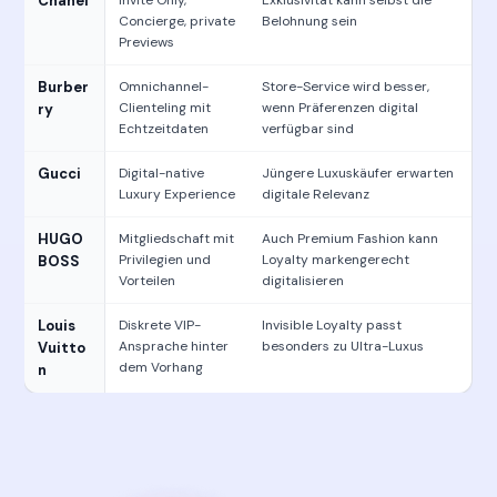
Chanel
Invite Only,
Exklusivität kann selbst die
Concierge, private
Belohnung sein
Previews
Burber
Omnichannel-
Store-Service wird besser,
Clienteling mit
wenn Präferenzen digital
ry
Echtzeitdaten
verfügbar sind
Gucci
Digital-native
Jüngere Luxuskäufer erwarten
Luxury Experience
digitale Relevanz
HUGO
Mitgliedschaft mit
Auch Premium Fashion kann
Privilegien und
Loyalty markengerecht
BOSS
Vorteilen
digitalisieren
Louis
Diskrete VIP-
Invisible Loyalty passt
Ansprache hinter
besonders zu Ultra-Luxus
Vuitto
dem Vorhang
n