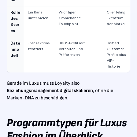
Rolle
Ein Kanal
Wichtiger
Clienteling
unter vielen
Omnichannel-
-Zentrum
des
Touchpoint
der Marke
Stor
es
Date
Transaktions
360°-Profil mit
Unified
zentriert
Verhalten und
Customer
nmo
Präferenzen
Profile plus
dell
VIP-
Historie
Gerade im Luxus muss Loyalty also
Beziehungsmanagement digital skalieren
, ohne die
Marken-DNA zu beschädigen.
Programmtypen für Luxus
Fashion im Überblick