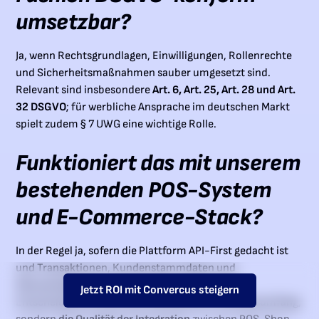
umsetzbar?
Ja, wenn Rechtsgrundlagen, Einwilligungen, Rollenrechte
und Sicherheitsmaßnahmen sauber umgesetzt sind.
Relevant sind insbesondere
Art. 6, Art. 25, Art. 28 und Art.
32 DSGVO
; für werbliche Ansprache im deutschen Markt
spielt zudem § 7 UWG eine wichtige Rolle.
Funktioniert das mit unserem
bestehenden POS-System
und E-Commerce-Stack?
In der Regel ja, sofern die Plattform API-First gedacht ist
und Transaktionen, Kundenstammdaten und
Statusereignisse sauber synchronisieren kann.
Jetzt ROI mit Convercus steigern
Entscheidend ist nicht der theoretische Funktionsumfang,